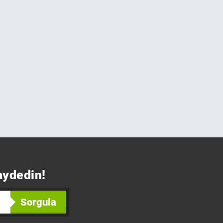
aydedin!
Sorgula