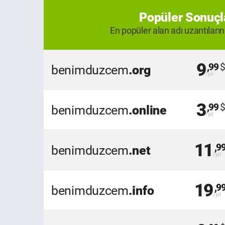
Popüler Sonuçl
En popüler alan adı uzantıların
9
,99
benimduzcem
.org
3
,99
benimduzcem
.online
11
,9
benimduzcem
.net
19
,9
benimduzcem
.info