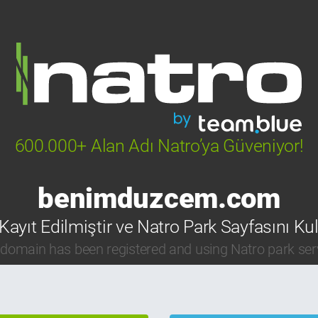
600.000+ Alan Adı Natro’ya Güveniyor!
benimduzcem.com
Kayıt Edilmiştir ve Natro Park Sayfasını Ku
 domain has been registered and using Natro park ser