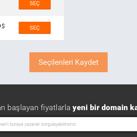
SEÇ
9
SEÇ
Seçilenleri Kaydet
n başlayan fiyatlarla
yeni bir domain k