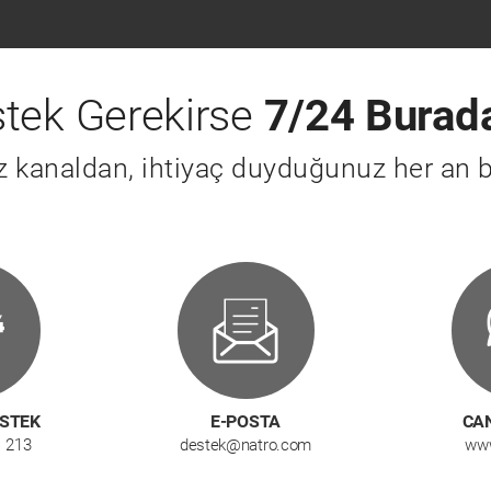
tek Gerekirse
7/24 Burad
iz kanaldan, ihtiyaç duyduğunuz her an b
ESTEK
E-POSTA
CAN
1 213
destek@natro.com
www