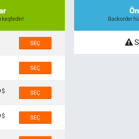
ar
Ön
ı keşfedin!
Backorder hiz
S
SEÇ
SEÇ
9
SEÇ
9
SEÇ