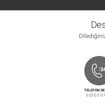
Des
Dilediğin
TELEFON D
0 (212) 213 