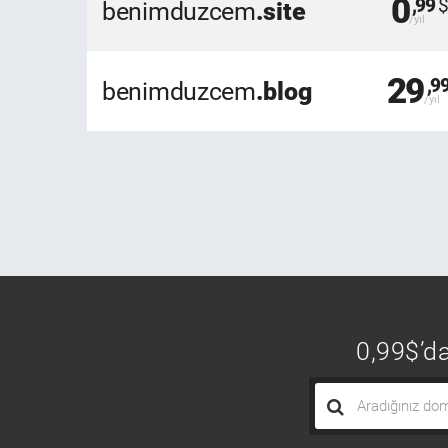
0
,99
benimduzcem
.site
29
,9
benimduzcem
.blog
0,99$’da