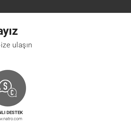
ayız
ize ulaşın
LI DESTEK
.natro.com