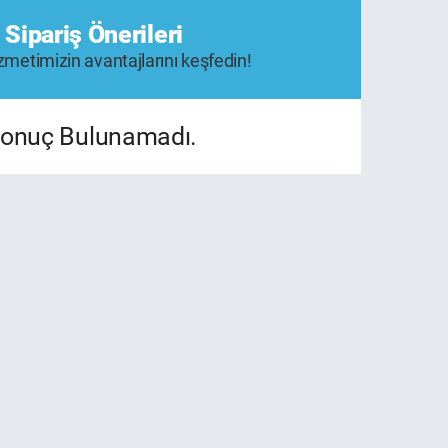
 Sipariş Önerileri
metimizin avantajlarını keşfedin!
onuç Bulunamadı.